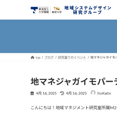
コ
ナ
ン
ビ
テ
ゲ
ン
ー
ツ
シ
へ
ョ
ス
ン
キ
に
ッ
移
top
ブログ
研究室でのイベント
地マネジャガイモ
プ
動
地マネジャガイモパー
最
4月 16, 2025
4月 16, 2025
ItoKaito
終
更
こんにちは！地域マネジメント研究室所属M
新
日