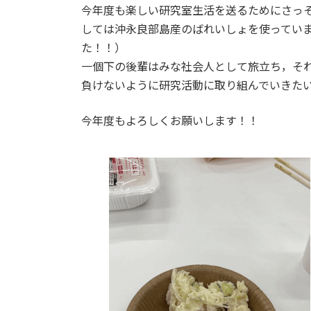
時
今年度も楽しい研究室生活を送るためにさっ
:
しては沖永良部島産のばれいしょを使ってい
た！！）
一個下の後輩はみな社会人として旅立ち，そ
負けないように研究活動に取り組んでいきた
今年度もよろしくお願いします！！