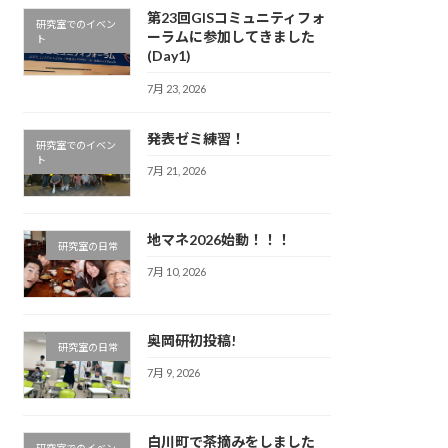
第23回GISコミュニティフォ
研究室でのイベン
ーラムに参加してきました
ト
(Day1)
7月 23, 2026
発表ゼミ練習！
研究室でのイベン
ト
7月 21, 2026
地マネ2026始動！！！
研究室の日常
7月 10, 2026
奥岡研初投稿!
研究室の日常
7月 9, 2026
白川町で茶摘みをしました